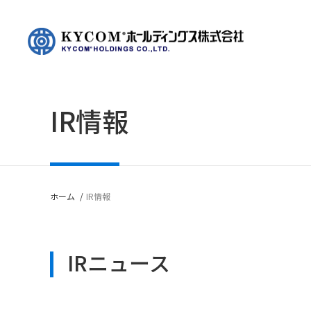
IR情報
会
I
ト
株
コ
デ
ホーム
IR情報
企業情報
IR情報
財
I
IRニュース