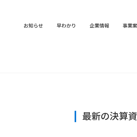
お知らせ
早わかり
企業情報
事業
社概要
Rニュース
企業理念
IRライブラリー
ップメッセージ
主・投資家の皆様へ
沿革
決算短信
ーポレート・ガバナンス
決算説明資料
有価証券報告書
ィスクロージャー・ポリシー
その他IR資料
務ハイライト
株式について
Rカレンダー
株式情報
最新の決算
株主総会
株価情報