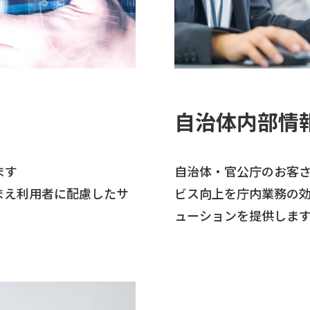
採用情
お知ら
自治体内部情
ます
自治体・官公庁のお客
まえ利用者に配慮したサ
ビス向上を庁内業務の
ューションを提供しま