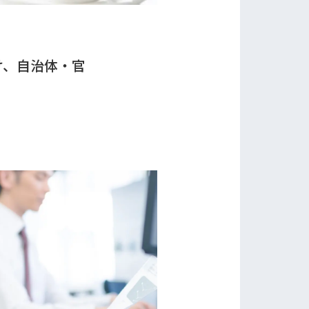
け、自治体・官
報
容
ム開発・製品紹介